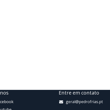
-nos
Entre em contato
acebook
g
eral@pedrofrias.pt
outube